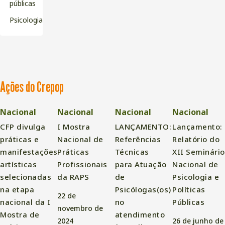
públicas
Psicologia
Ações do Crepop
Nacional
Nacional
Nacional
Nacional
CFP divulga
I Mostra
LANÇAMENTO:
Lançamento:
práticas e
Nacional de
Referências
Relatório do
manifestações
Práticas
Técnicas
XII Seminário
artísticas
Profissionais
para Atuação
Nacional de
selecionadas
da RAPS
de
Psicologia e
na etapa
Psicólogas(os)
Políticas
22 de
nacional da I
no
Públicas
novembro de
Mostra de
atendimento
2024
26 de junho de