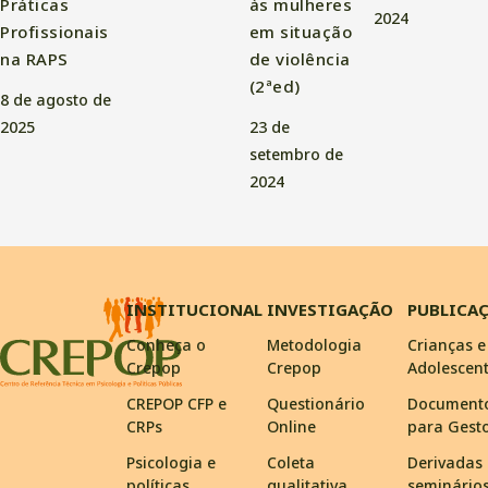
Práticas
às mulheres
2024
Profissionais
em situação
na RAPS
de violência
(2ªed)
8 de agosto de
2025
23 de
setembro de
2024
INSTITUCIONAL
INVESTIGAÇÃO
PUBLICA
Conheça o
Metodologia
Crianças e
Crepop
Crepop
Adolescen
CREPOP CFP e
Questionário
Document
CRPs
Online
para Gest
Psicologia e
Coleta
Derivadas
políticas
qualitativa
seminário