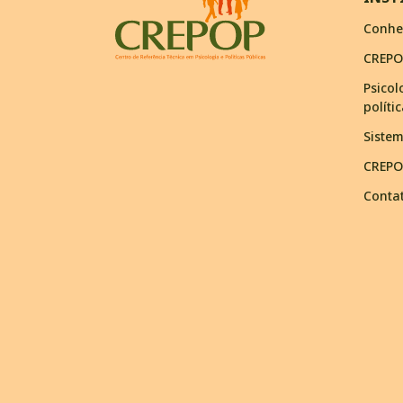
Conhe
CREPO
Psicol
políti
Siste
CREPO
Conta