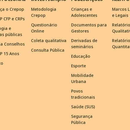
ça o Crepop
Metodologia
Crianças e
Marcos L
Crepop
Adolescentes
e Legais
P CFP e CRPs
Questionário
Documentos para
Relatóri
ogia e
Online
Gestores
Qualitat
cas públicas
Coleta qualitativa
Derivadas de
Relatóri
ma Conselhos
seminários
Quantita
Consulta Pública
P 15 Anos
Educação
to
Esporte
Mobilidade
Urbana
Povos
tradicionais
Saúde (SUS)
Segurança
Pública