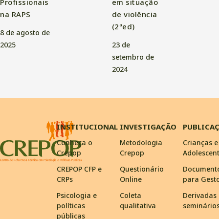
Profissionais
em situação
na RAPS
de violência
(2ªed)
8 de agosto de
2025
23 de
setembro de
2024
INSTITUCIONAL
INVESTIGAÇÃO
PUBLICA
Conheça o
Metodologia
Crianças e
Crepop
Crepop
Adolescen
CREPOP CFP e
Questionário
Document
CRPs
Online
para Gest
Psicologia e
Coleta
Derivadas
políticas
qualitativa
seminário
públicas