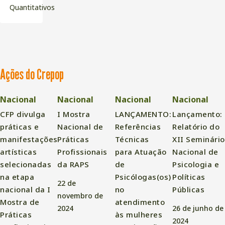
Quantitativos
Ações do Crepop
Nacional
Nacional
Nacional
Nacional
CFP divulga
I Mostra
LANÇAMENTO:
Lançamento:
práticas e
Nacional de
Referências
Relatório do
manifestações
Práticas
Técnicas
XII Seminário
artísticas
Profissionais
para Atuação
Nacional de
selecionadas
da RAPS
de
Psicologia e
na etapa
Psicólogas(os)
Políticas
22 de
nacional da I
no
Públicas
novembro de
Mostra de
atendimento
2024
26 de junho de
Práticas
às mulheres
2024