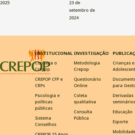
2025
23 de
setembro de
2024
INSTITUCIONAL
INVESTIGAÇÃO
PUBLICA
Conheça o
Metodologia
Crianças e
Crepop
Crepop
Adolescen
CREPOP CFP e
Questionário
Document
CRPs
Online
para Gest
Psicologia e
Coleta
Derivadas
políticas
qualitativa
seminário
públicas
Consulta
Educação
Sistema
Pública
Esporte
Conselhos
Mobilidad
CREPOP 15 Anos