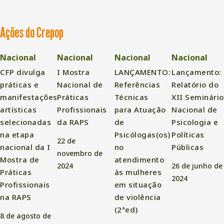
Ações do Crepop
Nacional
Nacional
Nacional
Nacional
CFP divulga
I Mostra
LANÇAMENTO:
Lançamento:
práticas e
Nacional de
Referências
Relatório do
manifestações
Práticas
Técnicas
XII Seminário
artísticas
Profissionais
para Atuação
Nacional de
selecionadas
da RAPS
de
Psicologia e
na etapa
Psicólogas(os)
Políticas
22 de
nacional da I
no
Públicas
novembro de
Mostra de
atendimento
2024
26 de junho de
Práticas
às mulheres
2024
Profissionais
em situação
na RAPS
de violência
(2ªed)
8 de agosto de