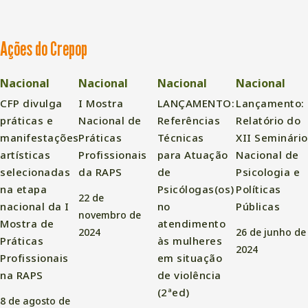
Ações do Crepop
Nacional
Nacional
Nacional
Nacional
CFP divulga
I Mostra
LANÇAMENTO:
Lançamento:
práticas e
Nacional de
Referências
Relatório do
manifestações
Práticas
Técnicas
XII Seminário
artísticas
Profissionais
para Atuação
Nacional de
selecionadas
da RAPS
de
Psicologia e
na etapa
Psicólogas(os)
Políticas
22 de
nacional da I
no
Públicas
novembro de
Mostra de
atendimento
2024
26 de junho de
Práticas
às mulheres
2024
Profissionais
em situação
na RAPS
de violência
(2ªed)
8 de agosto de