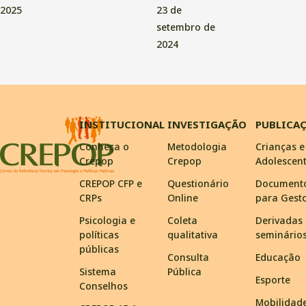
2025
23 de
setembro de
2024
INSTITUCIONAL
INVESTIGAÇÃO
PUBLICA
Conheça o
Metodologia
Crianças e
Crepop
Crepop
Adolescen
CREPOP CFP e
Questionário
Document
CRPs
Online
para Gest
Psicologia e
Coleta
Derivadas
políticas
qualitativa
seminário
públicas
Consulta
Educação
Sistema
Pública
Esporte
Conselhos
Mobilidad