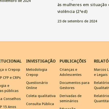
 novembro de 2024
às mulheres em situação 
violência (2ªed)
23 de setembro de 2024
ITUCIONAL
INVESTIGAÇÃO
PUBLICAÇÕES
RELATÓ
ça o Crepop
Metodologia
Crianças e
Marcos L
Crepop
Adolescentes
e Legais
P CFP e CRPs
Questionário
Documentos para
Relatóri
ogia e
Online
Gestores
Qualitat
cas públicas
Coleta qualitativa
Derivadas de
Relatóri
ma Conselhos
seminários
Quantita
Consulta Pública
P 15 Anos
Educação