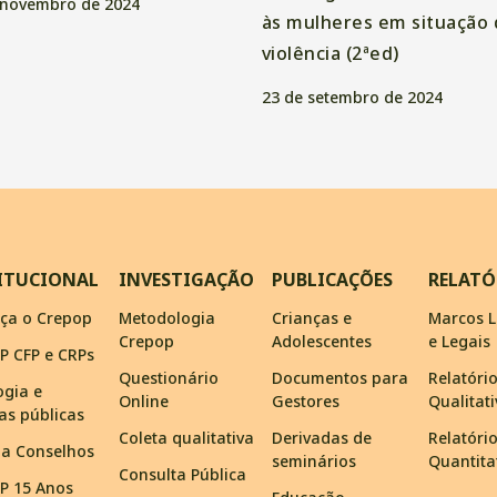
 novembro de 2024
às mulheres em situação 
violência (2ªed)
23 de setembro de 2024
ITUCIONAL
INVESTIGAÇÃO
PUBLICAÇÕES
RELATÓ
ça o Crepop
Metodologia
Crianças e
Marcos L
Crepop
Adolescentes
e Legais
P CFP e CRPs
Questionário
Documentos para
Relatóri
ogia e
Online
Gestores
Qualitat
cas públicas
Coleta qualitativa
Derivadas de
Relatóri
ma Conselhos
seminários
Quantita
Consulta Pública
P 15 Anos