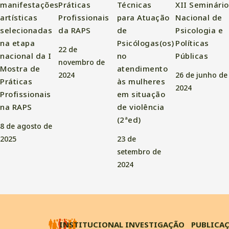
manifestações
Práticas
Técnicas
XII Seminário
artísticas
Profissionais
para Atuação
Nacional de
selecionadas
da RAPS
de
Psicologia e
na etapa
Psicólogas(os)
Políticas
22 de
nacional da I
no
Públicas
novembro de
Mostra de
atendimento
2024
26 de junho de
Práticas
às mulheres
2024
Profissionais
em situação
na RAPS
de violência
(2ªed)
8 de agosto de
2025
23 de
setembro de
2024
INSTITUCIONAL
INVESTIGAÇÃO
PUBLICA