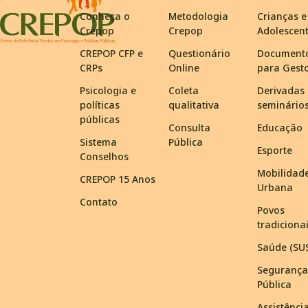
Conheça o
Metodologia
Crianças e
Crepop
Crepop
Adolescen
CREPOP CFP e
Questionário
Document
CRPs
Online
para Gest
Psicologia e
Coleta
Derivadas
políticas
qualitativa
seminário
públicas
Consulta
Educação
Sistema
Pública
Esporte
Conselhos
Mobilidad
CREPOP 15 Anos
Urbana
Contato
Povos
tradiciona
Saúde (SU
Segurança
Pública
Assistênci