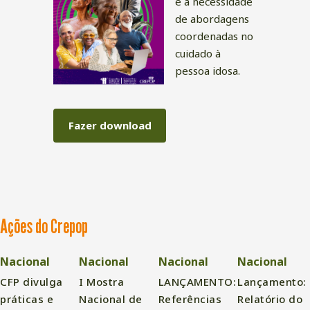
e a necessidade
de abordagens
coordenadas no
cuidado à
pessoa idosa.
Fazer download
Ações do Crepop
Nacional
Nacional
Nacional
Nacional
CFP divulga
I Mostra
LANÇAMENTO:
Lançamento:
práticas e
Nacional de
Referências
Relatório do