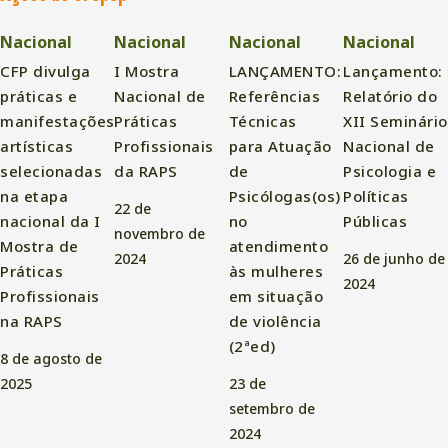
Nacional
Nacional
Nacional
Nacional
CFP divulga
I Mostra
LANÇAMENTO:
Lançamento:
práticas e
Nacional de
Referências
Relatório do
manifestações
Práticas
Técnicas
XII Seminário
artísticas
Profissionais
para Atuação
Nacional de
selecionadas
da RAPS
de
Psicologia e
na etapa
Psicólogas(os)
Políticas
22 de
nacional da I
no
Públicas
novembro de
Mostra de
atendimento
2024
26 de junho de
Práticas
às mulheres
2024
Profissionais
em situação
na RAPS
de violência
(2ªed)
8 de agosto de
2025
23 de
setembro de
2024