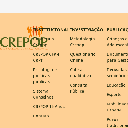
INSTITUCIONAL
INVESTIGAÇÃO
PUBLICA
Conheça o
Metodologia
Crianças e
Crepop
Crepop
Adolescen
CREPOP CFP e
Questionário
Document
CRPs
Online
para Gest
Psicologia e
Coleta
Derivadas
políticas
qualitativa
seminário
públicas
Consulta
Educação
Sistema
Pública
Esporte
Conselhos
Mobilidad
CREPOP 15 Anos
Urbana
Contato
Povos
tradiciona