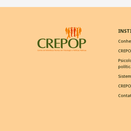
INST
Conhe
CREPO
Psicol
políti
Siste
CREPO
Conta