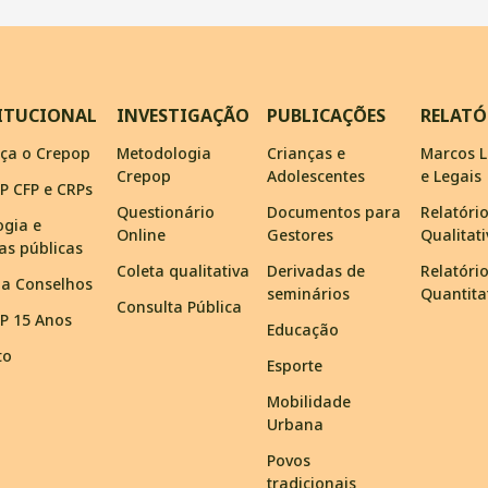
ITUCIONAL
INVESTIGAÇÃO
PUBLICAÇÕES
RELATÓ
ça o Crepop
Metodologia
Crianças e
Marcos L
Crepop
Adolescentes
e Legais
P CFP e CRPs
Questionário
Documentos para
Relatóri
ogia e
Online
Gestores
Qualitat
cas públicas
Coleta qualitativa
Derivadas de
Relatóri
ma Conselhos
seminários
Quantita
Consulta Pública
P 15 Anos
Educação
to
Esporte
Mobilidade
Urbana
Povos
tradicionais