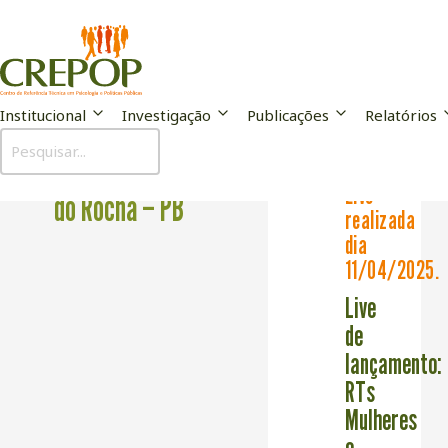
Institucional
Investigação
Publicações
Relatórios
Prefeitura de Catolé
Live
do Rocha – PB
realizada
dia
11/04/2025.
Live
de
lançamento:
RTs
Mulheres
e