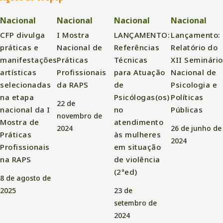
Nacional
Nacional
Nacional
Nacional
CFP divulga
I Mostra
LANÇAMENTO:
Lançamento:
práticas e
Nacional de
Referências
Relatório do
manifestações
Práticas
Técnicas
XII Seminário
artísticas
Profissionais
para Atuação
Nacional de
selecionadas
da RAPS
de
Psicologia e
na etapa
Psicólogas(os)
Políticas
22 de
nacional da I
no
Públicas
novembro de
Mostra de
atendimento
2024
26 de junho de
Práticas
às mulheres
2024
Profissionais
em situação
na RAPS
de violência
(2ªed)
8 de agosto de
2025
23 de
setembro de
2024