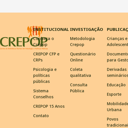
INSTITUCIONAL
INVESTIGAÇÃO
PUBLICA
Conheça o
Metodologia
Crianças e
Crepop
Crepop
Adolescen
CREPOP CFP e
Questionário
Document
CRPs
Online
para Gest
Psicologia e
Coleta
Derivadas
políticas
qualitativa
seminário
públicas
Consulta
Educação
Sistema
Pública
Esporte
Conselhos
Mobilidad
CREPOP 15 Anos
Urbana
Contato
Povos
tradiciona