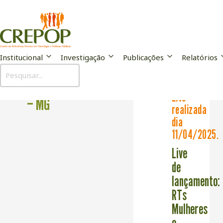
Institucional
Investigação
Publicações
Relatórios
Prefeitura de Divino
Live
– MG
realizada
dia
11/04/2025.
Live
de
lançamento:
RTs
Mulheres
e