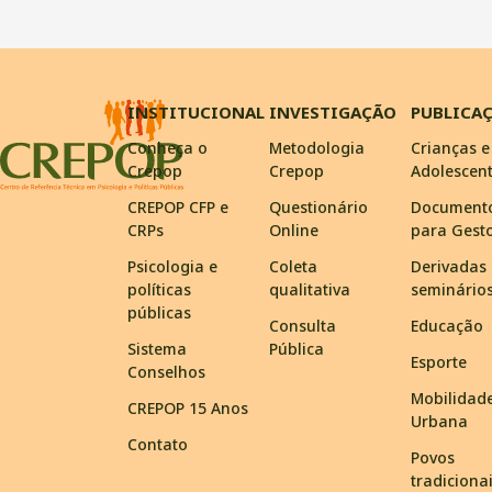
INSTITUCIONAL
INVESTIGAÇÃO
PUBLICA
Conheça o
Metodologia
Crianças e
Crepop
Crepop
Adolescen
CREPOP CFP e
Questionário
Document
CRPs
Online
para Gest
Psicologia e
Coleta
Derivadas
políticas
qualitativa
seminário
públicas
Consulta
Educação
Sistema
Pública
Esporte
Conselhos
Mobilidad
CREPOP 15 Anos
Urbana
Contato
Povos
tradiciona