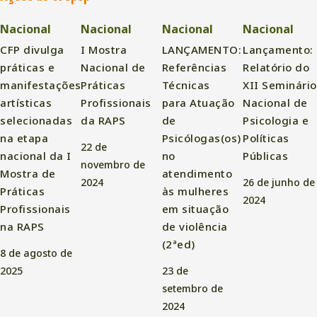
Nacional
Nacional
Nacional
Nacional
CFP divulga
I Mostra
LANÇAMENTO:
Lançamento:
práticas e
Nacional de
Referências
Relatório do
manifestações
Práticas
Técnicas
XII Seminário
artísticas
Profissionais
para Atuação
Nacional de
selecionadas
da RAPS
de
Psicologia e
na etapa
Psicólogas(os)
Políticas
22 de
nacional da I
no
Públicas
novembro de
Mostra de
atendimento
2024
26 de junho de
Práticas
às mulheres
2024
Profissionais
em situação
na RAPS
de violência
(2ªed)
8 de agosto de
2025
23 de
setembro de
2024