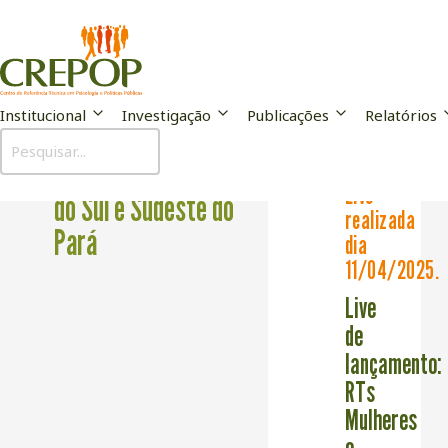
Institucional
Investigação
Publicações
Relatórios
Universidade Federal
Live
do Sul e Sudeste do
realizada
Pará
dia
11/04/2025.
Live
de
lançamento:
RTs
Mulheres
e