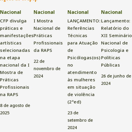
Nacional
Nacional
Nacional
Nacional
CFP divulga
I Mostra
LANÇAMENTO:
Lançamento:
práticas e
Nacional de
Referências
Relatório do
manifestações
Práticas
Técnicas
XII Seminário
artísticas
Profissionais
para Atuação
Nacional de
selecionadas
da RAPS
de
Psicologia e
na etapa
Psicólogas(os)
Políticas
22 de
nacional da I
no
Públicas
novembro de
Mostra de
atendimento
2024
26 de junho de
Práticas
às mulheres
2024
Profissionais
em situação
na RAPS
de violência
(2ªed)
8 de agosto de
2025
23 de
setembro de
2024