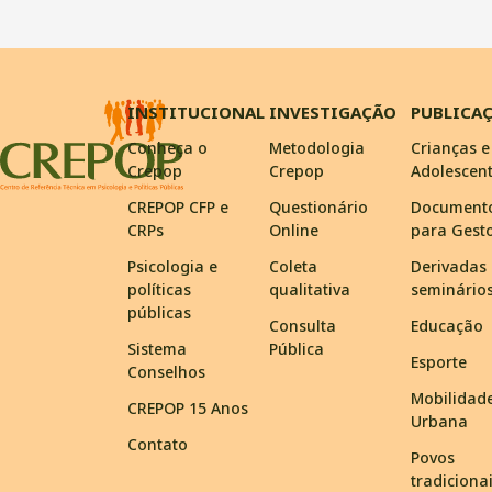
INSTITUCIONAL
INVESTIGAÇÃO
PUBLICA
Conheça o
Metodologia
Crianças e
Crepop
Crepop
Adolescen
CREPOP CFP e
Questionário
Document
CRPs
Online
para Gest
Psicologia e
Coleta
Derivadas
políticas
qualitativa
seminário
públicas
Consulta
Educação
Sistema
Pública
Esporte
Conselhos
Mobilidad
CREPOP 15 Anos
Urbana
Contato
Povos
tradiciona