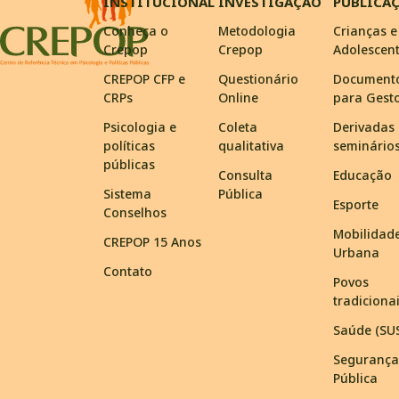
INSTITUCIONAL
INVESTIGAÇÃO
PUBLICA
Conheça o
Metodologia
Crianças e
Crepop
Crepop
Adolescen
CREPOP CFP e
Questionário
Document
CRPs
Online
para Gest
Psicologia e
Coleta
Derivadas
políticas
qualitativa
seminário
públicas
Consulta
Educação
Sistema
Pública
Esporte
Conselhos
Mobilidad
CREPOP 15 Anos
Urbana
Contato
Povos
tradiciona
Saúde (SU
Segurança
Pública