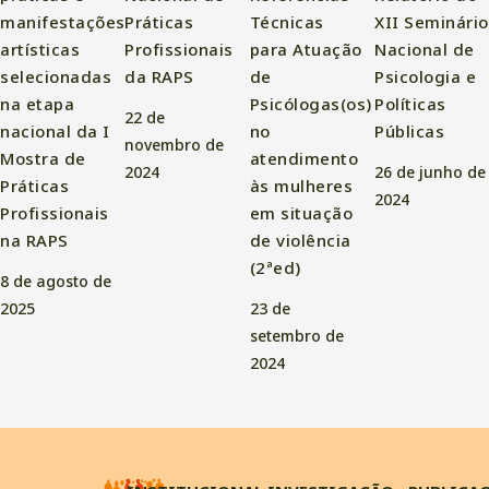
manifestações
Práticas
Técnicas
XII Seminário
artísticas
Profissionais
para Atuação
Nacional de
selecionadas
da RAPS
de
Psicologia e
na etapa
Psicólogas(os)
Políticas
22 de
nacional da I
no
Públicas
novembro de
Mostra de
atendimento
2024
26 de junho de
Práticas
às mulheres
2024
Profissionais
em situação
na RAPS
de violência
(2ªed)
8 de agosto de
2025
23 de
setembro de
2024