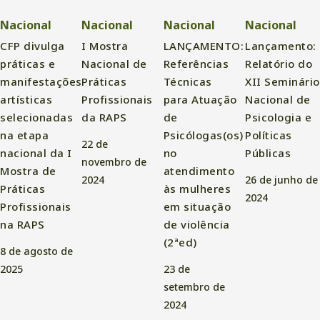
Nacional
Nacional
Nacional
Nacional
CFP divulga
I Mostra
LANÇAMENTO:
Lançamento:
práticas e
Nacional de
Referências
Relatório do
manifestações
Práticas
Técnicas
XII Seminário
artísticas
Profissionais
para Atuação
Nacional de
selecionadas
da RAPS
de
Psicologia e
na etapa
Psicólogas(os)
Políticas
22 de
nacional da I
no
Públicas
novembro de
Mostra de
atendimento
2024
26 de junho de
Práticas
às mulheres
2024
Profissionais
em situação
na RAPS
de violência
(2ªed)
8 de agosto de
2025
23 de
setembro de
2024