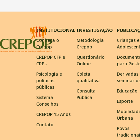
INSTITUCIONAL
INVESTIGAÇÃO
PUBLICA
Conheça o
Metodologia
Crianças e
Crepop
Crepop
Adolescen
CREPOP CFP e
Questionário
Document
CRPs
Online
para Gest
Psicologia e
Coleta
Derivadas
políticas
qualitativa
seminário
públicas
Consulta
Educação
Sistema
Pública
Esporte
Conselhos
Mobilidad
CREPOP 15 Anos
Urbana
Contato
Povos
tradiciona